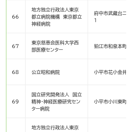
地方独立行政法人東京
府中市武蔵台二丁
66
都立病院機構 東京都立
１
神経病院
東京慈恵会医科大学西
67
狛江市和泉本町4-
部医療センター
68
公立昭和病院
小平市花小金井8-
国立研究開発法人 国立
69
精神・神経医療研究セン
小平市小川東町4丁
ター病院
地方独立行政法人東京