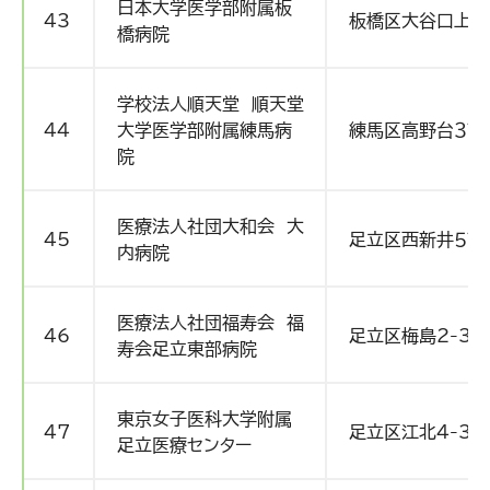
日本大学医学部附属板
43
板橋区大谷口上町
橋病院
学校法人順天堂 順天堂
44
大学医学部附属練馬病
練馬区高野台３丁目
院
医療法人社団大和会 大
45
足立区西新井５丁
内病院
医療法人社団福寿会 福
46
足立区梅島2-35-
寿会足立東部病院
東京女子医科大学附属
47
足立区江北4-33
足立医療センター