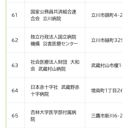
国家公務員共済組合連
61
立川市錦町4-2-
合会 立川病院
独立行政法人国立病院
62
立川市緑町3256
機構 災害医療センター
社会医療法人財団 大和
63
武蔵村山市榎1-1
会 武蔵村山病院
日本赤十字社 武蔵野赤
64
境南町1丁目26-
十字病院
杏林大学医学部付属病
65
三鷹市新川6-20
院