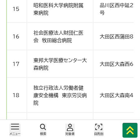
昭和医科大学病院附属
品川区西中延2丁目
15
東病院
号
社会医療法人財団仁医
16
大田区西蒲田8-2
会 牧田総合病院
東邦大学医療センター大
17
大田区大森西6－1
森病院
独立行政法人労働者健
18
康安全機構 東京労災病
大田区大森南4-1
院
国家公務員共済組合連
19
目黒区上目黒5-3
合会 三宿病院
メニュー
検索
対象者
目的別