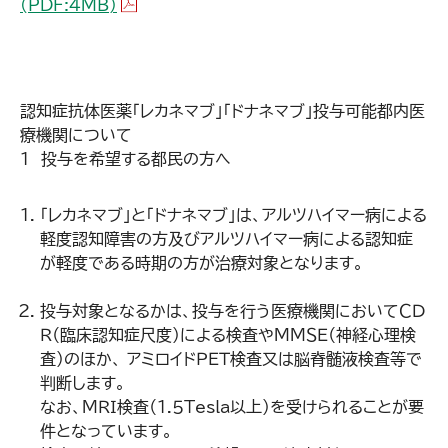
（PDFファイル）
(PDF:4MB)
認知症抗体医薬「レカネマブ」「ドナネマブ」投与可能都内医
療機関について
1 投与を希望する都民の方へ
「レカネマブ」と「ドナネマブ」は、アルツハイマー病による
軽度認知障害の方及びアルツハイマー病による認知症
が軽度である時期の方が治療対象となります。
投与対象となるかは、投与を行う医療機関においてＣＤ
Ｒ（臨床認知症尺度）による検査やＭＭＳＥ（神経心理検
査）のほか、 アミロイドＰＥＴ検査又は脳脊髄液検査等で
判断します。
なお、ＭＲＩ検査（１.５Tesla以上）を受けられることが要
件となっています。