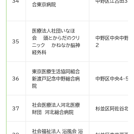
34
中野区江古田3-1
合東京病院
医療法人社団いなほ
会 頭とからだのクリ
中野区中央中野区中
35
ニック かねなか脳神
2
経外科
東京医療生活協同組合
36
新渡戸記念中野総合病
中野区中央4-59-
院
社会医療法人河北医療
37
杉並区阿佐谷北1-
財団 河北総合病院
社会福祉法人 浴風会 浴