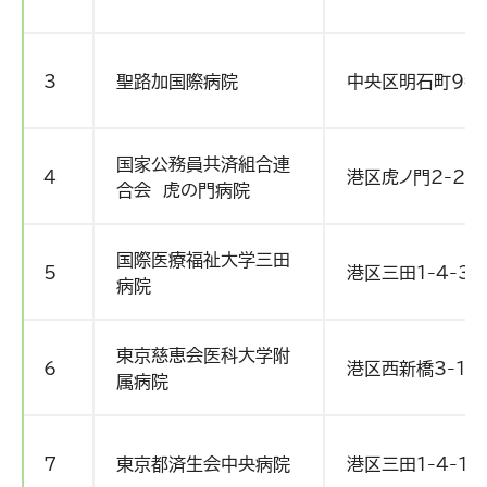
3
聖路加国際病院
中央区明石町９番
国家公務員共済組合連
4
港区虎ノ門2-2-2
合会 虎の門病院
国際医療福祉大学三田
5
港区三田1-4-3
病院
東京慈恵会医科大学附
6
港区西新橋3-19-
属病院
7
東京都済生会中央病院
港区三田1-4-17