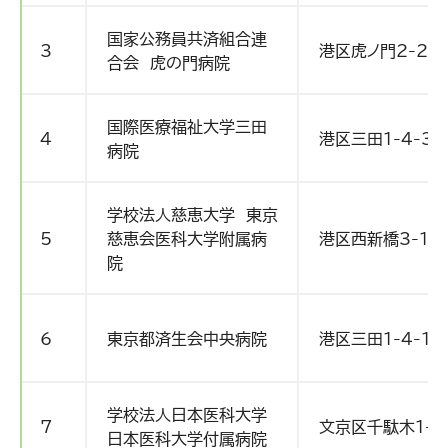
国家公務員共済組合連
3
港区虎ノ門2-2-2
合会 虎の門病院
国際医療福祉大学三田
4
港区三田1-4-3
病院
学校法人慈恵大学 東京
5
慈恵会医科大学附属病
港区西新橋3-19-
院
6
東京都済生会中央病院
港区三田1-4-17
学校法人日本医科大学
7
文京区千駄木1-1
日本医科大学付属病院