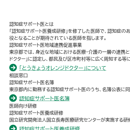
認知症サポート医とは
「認知症サポート医養成研修」を修了した医師で、認知症の
役となることが期待されている医師を指します。
認知症サポート医地域連携促進事業
東京都では、身近な地域における医療・介護の一層の連携と
ドクター」に認定し、都民及び区市町村等に広く周知する等
「とうきょうオレンジドクター」について
相談窓口
認知症サポート医名簿
東京都内に勤務する認知症サポート医のうち、名簿公表に
認知症サポート医名簿
医師向け研修
認知症サポート医養成研修
国立研究開発法人国立長寿医療研究センターが実施する研
認知症サポート医養成研修