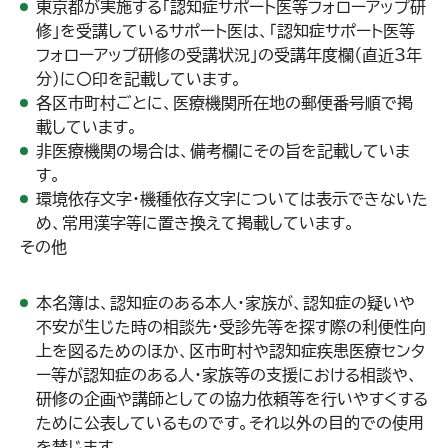
東京都が実施する「
認知症サポート医等フォローアップ研
修
」を受講しているサポート医は、「認知症サポート医等
フォローアップ研修の受講状況」の受講年度欄（直近3年
分）に〇印を記載しています。
各区市町村ごとに、医療機関所在地の郵便番号順で掲
載しています。
非医療機関の場合は、備考欄にその旨を記載していま
す。
環境依存文字・機種依存文字については表示できないた
め、常用漢字等に置き換えて掲載しています。
その他
本名簿は、認知症のある本人・家族が、認知症の疑いや
不安が生じた時の相談先・受診先等を探す際の利便性向
上を図るためのほか、区市町村や認知症疾患医療センタ
ー等が認知症のある人・家族等の支援における相談や、
研修の企画や講師としての協力依頼等を行いやすくする
ために公表しているものです。それ以外の目的での使用
を禁じます。