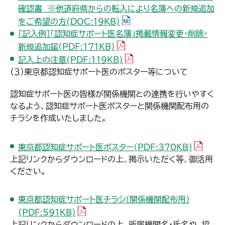
確認書 ※他道府県からの転入により名簿への新規追加
（WORDファイル）
をご希望の方(DOC:19KB)
［記入例］「認知症サポート医名簿」掲載情報変更・削除・
（PDFファイル）
新規追加届(PDF:171KB)
（PDFファイル）
記入上の注意(PDF:119KB)
（３）東京都認知症サポート医のポスター等について
認知症サポート医の皆様が関係機関との連携を行いやすく
なるよう、認知症サポート医ポスターと関係機関配布用の
チラシを作成いたしました。
（PDFフ
東京都認知症サポート医ポスター(PDF:370KB)
上記リンクからダウンロードの上、掲示いただく等、御活用
ください。
東京都認知症サポート医チラシ（関係機関配布用）
（PDFファイル）
(PDF:591KB)
上記リンクからダウンロードの上、所属機関名・氏名や、協