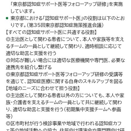
「
東京都認知症サポート医等フォローアップ研修
」を実施
しています。
東京都における「認知症サポート医」の役割は以下のとお
りです。（
第35回東京都認知症施策推進会議
）
【すべての認知症サポート医に共通する役割】
◎主治医として関わる患者について、本人や家族等を支え
るチームの一員として継続して関わり、適時相談に応じて
適切な助言と支援を行う
◎対応が難しい場合には適切な医療機関や専門医、必要な
連携先を紹介し繋げる
◎東京都認知症サポート医等フォローアップ研修の受講等
を通じて、認知症医療に関する自身のスキルアップを図る
【地域のニーズに合わせて担う役割】
◎主治医として関わる患者以外の方についても、本人や家
族・介護者を支えるチームの一員として共に継続して関わ
り、適切な助言と支援を行う（初期集中支援チームへ参画
等）
◎区市町村が行う検診事業や地域で行われる認知症カフ
ェ等の地域活動への協力、住民向け講演会や専門職向け研