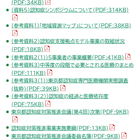
（PDFファイル）
(PDF:34KB)
（PD
（資料5）認知症シンポジウムについて(PDF:314KB)
（P
（参考資料1）「地域資源マップ」について(PDF:38KB)
（参考資料2）認知症支援拠点モデル事業の取組状況
（PDFファイル）
(PDF:18KB)
（PDF
（参考資料2（1））5事業者の事業概要(PDF:41KB)
（参考資料3）中等度の段階で必要とされる医療のまとめ
（PDFファイル）
(PDF:111KB)
（参考資料3（1））東京都認知症専門医療機関実態調査
（PDFファイル）
(抜粋)(PDF:39KB)
（参考資料3（2））認知症の経過と医療依存度
（PDFファイル）
(PDF:75KB)
（P
東京都認知症対策推進会議（第4回）次第(PDF:9KB)
（PDFファイル
認知症対策推進事業実施要綱(PDF:13KB)
（PDFフ
東京都認知症対策推進会議委員名簿(PDF:9KB)